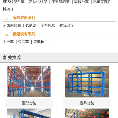
SPS料架台车
|
发动机料架
|
变速箱料架
|
周转台车
|
汽车零部件
料架
|
物流容器系列
金属周转箱
|
仓储笼
|
塑料托盘
|
物流台车
|
搬运设备系列
手推车
|
登高车
|
登车桥
|
相关推荐
重型货架
模具货架