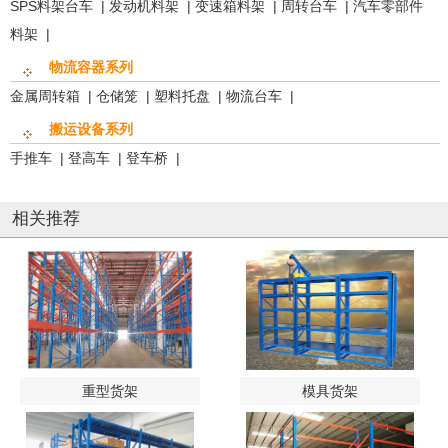
SPS料架台车
|
发动机料架
|
变速箱料架
|
周转台车
|
汽车零部件
料架
|
物流容器系列
金属周转箱
|
仓储笼
|
塑料托盘
|
物流台车
|
搬运设备系列
手推车
|
登高车
|
登车桥
|
相关推荐
重型货架
模具货架