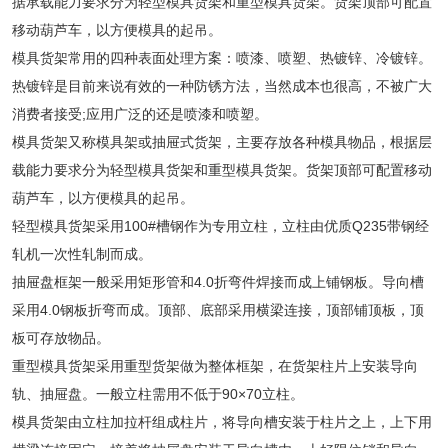
据承载能力要求分为轻型模具货架和重型模具货架。货架顶部可配置
移动葫芦车，以方便模具的起吊。
模具货架常用的四种表面处理方案：喷漆、喷塑、热镀锌、冷镀锌。
热镀锌是目前来说有效的一种防锈方法，当然成本也很高，不被广大
消费者接受;应用广泛的还是喷漆和喷塑。
模具货架又称模具架或抽屉式货架，主要存放各种模具物品，根据层
载能力要求分为轻型模具货架和重型模具货架。货架顶部可配置移动
葫芦车，以方便模具的起吊。
轻型模具货架采用100#槽钢作为专用立柱，立柱由优质Q235带钢经
轧机一次性轧制而成。
抽屉盘框架一般采用矩形管和4.0折弯件焊接而成上铺钢板。导向槽
采用4.0钢板折弯而成。顶部、底部采用横梁连接，顶部铺顶板，顶
板可存放物品。
重型模具货架采用重型货架做为整体框架，在货架柱片上安装导向
轨、抽屉盘。一般立柱需用不低于90×70立柱。
模具货架由立柱加拉杆组成柱片，将导向槽安装于柱片之上，上下用