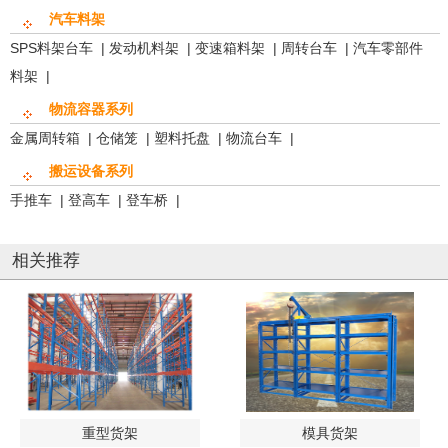
汽车料架
SPS料架台车
|
发动机料架
|
变速箱料架
|
周转台车
|
汽车零部件
料架
|
物流容器系列
金属周转箱
|
仓储笼
|
塑料托盘
|
物流台车
|
搬运设备系列
手推车
|
登高车
|
登车桥
|
相关推荐
重型货架
模具货架